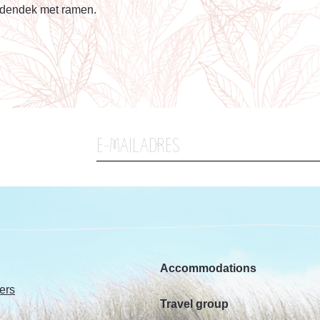
nedendek met ramen.
Accommodations
ers
Travel group