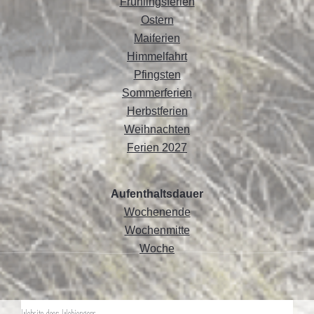
Frühlingsferien
Ostern
Maiferien
Himmelfahrt
Pfingsten
Sommerferien
Herbstferien
Weihnachten
Ferien 2027
Aufenthaltsdauer
Wochenende
Wochenmitte
Woche