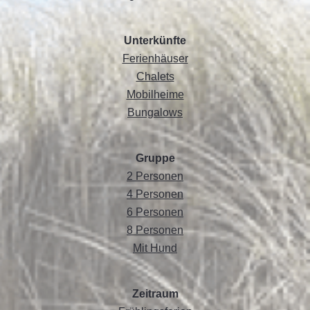
Unterkünfte
Ferienhäuser
Chalets
Mobilheime
Bungalows
Gruppe
2 Personen
4 Personen
6 Personen
8 Personen
Mit Hund
Zeitraum