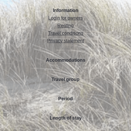
Information
Login for owners
Renting
Travel conditions
Privacy statement
Accommodations
Travel group
Period
Length of stay