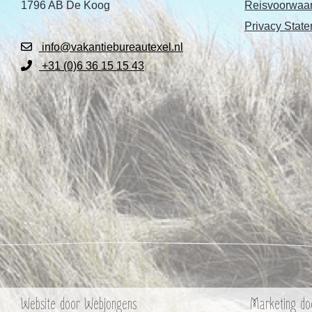
1796 AB De Koog
Reisvoorwaa
Privacy Stat
info@vakantiebureautexel.nl
+31 (0)6 36 15 15 43
Website door
Webjongens
Marketing d