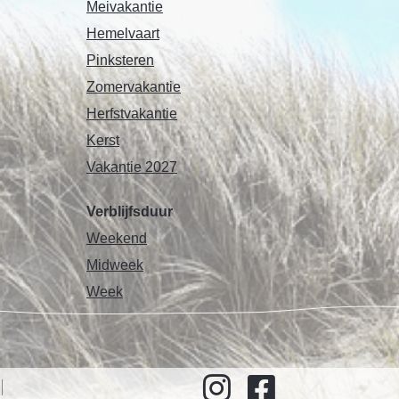
Meivakantie
Hemelvaart
Pinksteren
Zomervakantie
Herfstvakantie
Kerst
Vakantie 2027
Verblijfsduur
Weekend
Midweek
Week
l