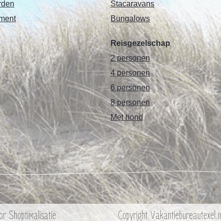
rden
Stacaravans
ement
Bungalows
Reisgezelschap
2 personen
4 personen
6 personen
8 personen
Met hond
oor
Shoptimalisatie
Copyright
Vakantiebureautexel.n