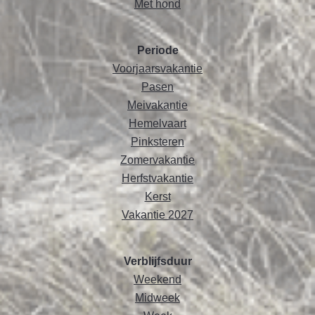
Met hond
Periode
Voorjaarsvakantie
Pasen
Meivakantie
Hemelvaart
Pinksteren
Zomervakantie
Herfstvakantie
Kerst
Vakantie 2027
Verblijfsduur
Weekend
Midweek