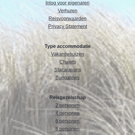
Inlog voor eigenaren
Verhuren
Reisvoorwaarden
Privacy Statement
Type accommodatie
Vakantiehuizen
Chalets
Stacaravans
Bungalows
Reisgezelschap
2 personen
4 personen
6 personen
8 personen